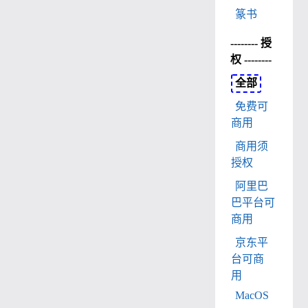
篆书
-------- 授
权 --------
全部
免费可
商用
商用须
授权
阿里巴
巴平台可
商用
京东平
台可商
用
MacOS