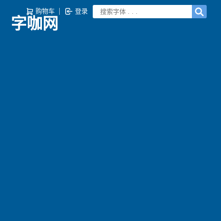
|
购物车
登录
字咖网