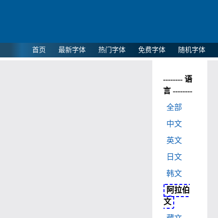
首页
最新字体
热门字体
免费字体
随机字体
-------- 语
言 --------
全部
中文
英文
日文
韩文
阿拉伯
文