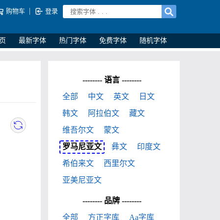
|
购物车
登录
页
最新字体
热门字体
免费字体
随机字体
-------- 语言 --------
全部
中文
英文
日文
韩文
阿拉伯文
藏文
维吾尔文
蒙文
罗马尼亚文
彝文
印度文
希伯来文
西里尔文
亚美尼亚文
-------- 品牌 --------
全部
方正字库
Aa字库