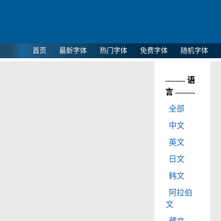
首页
最新字体
热门字体
免费字体
随机字体
-------- 语
言 --------
全部
中文
英文
日文
韩文
阿拉伯
文