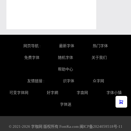
网页导航 :
最新字体
热门字体
免费字体
随机字体
关于我们
帮助中心
友情链接 :
识字体
众字网
可变字体网
好字網
字亩网
字体小镇
字体迷
© 2021-2026 字咖网 版权所有
FontKa.com
闽ICP备2024059518号-11