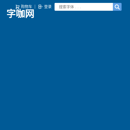
|
购物车
登录
字咖网