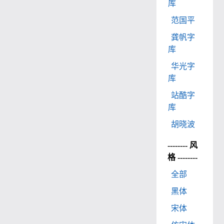
库
范国平
龚帆字
库
华光字
库
站酷字
库
胡晓波
-------- 风
格 --------
全部
黑体
宋体