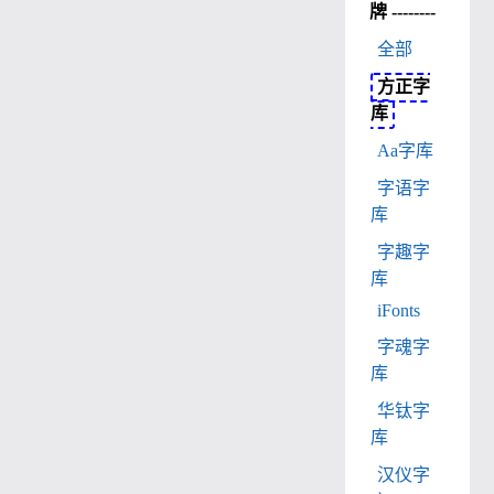
牌 --------
全部
方正字
库
Aa字库
字语字
库
字趣字
库
iFonts
字魂字
库
华钛字
库
汉仪字