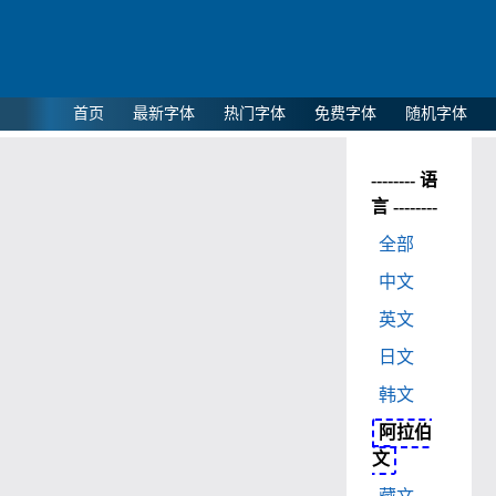
首页
最新字体
热门字体
免费字体
随机字体
-------- 语
言 --------
全部
中文
英文
日文
韩文
阿拉伯
文