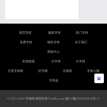
网页导航 :
最新字体
热门字体
免费字体
随机字体
关于我们
帮助中心
友情链接 :
识字体
众字网
可变字体网
好字網
字亩网
字体小镇
字体迷
© 2021-2026 字咖网 版权所有
FontKa.com
闽ICP备2024059518号-11