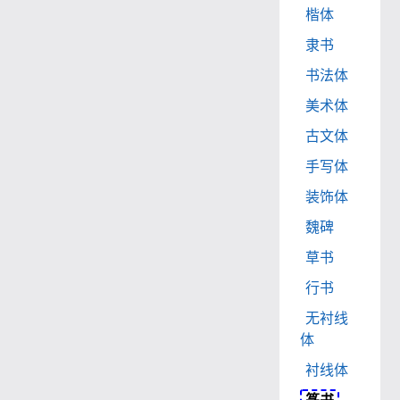
楷体
隶书
书法体
美术体
古文体
手写体
装饰体
魏碑
草书
行书
无衬线
体
衬线体