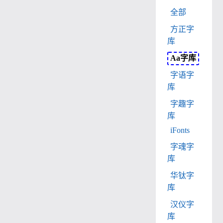
全部
方正字
库
Aa字库
字语字
库
字趣字
库
iFonts
字魂字
库
华钛字
库
汉仪字
库