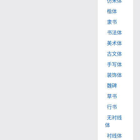
仿宋体
楷体
隶书
书法体
美术体
古文体
手写体
装饰体
魏碑
草书
行书
无衬线
体
衬线体