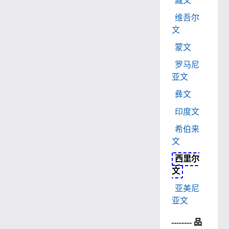
藏文
维吾尔
文
蒙文
罗马尼
亚文
彝文
印度文
希伯来
文
西里尔
文
亚美尼
亚文
-------- 品