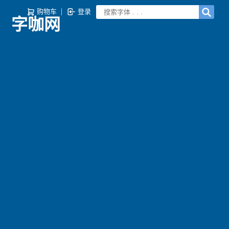
|
购物车
登录
字咖网