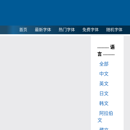
首页
最新字体
热门字体
免费字体
随机字体
-------- 语
言 --------
全部
中文
英文
日文
韩文
阿拉伯
文