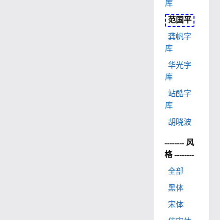
库
范国平
龚帆字
库
华光字
库
站酷字
库
胡晓波
-------- 风
格 --------
全部
黑体
宋体