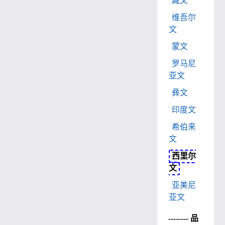
藏文
维吾尔
文
蒙文
罗马尼
亚文
彝文
印度文
希伯来
文
西里尔
文
亚美尼
亚文
-------- 品