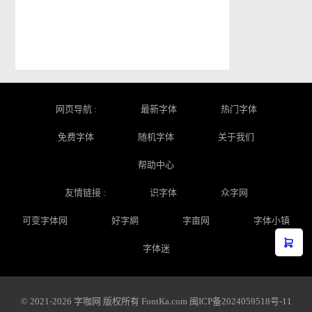
网页导航 :
最新字体
热门字体
免费字体
随机字体
关于我们
帮助中心
友情链接 :
识字体
众字网
可变字体网
好字網
字亩网
字体小镇
字体迷
© 2021-2026 字咖网 版权所有
FontKa.com
闽ICP备2024059518号-11