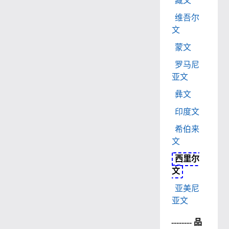
藏文
维吾尔
文
蒙文
罗马尼
亚文
彝文
印度文
希伯来
文
西里尔
文
亚美尼
亚文
-------- 品