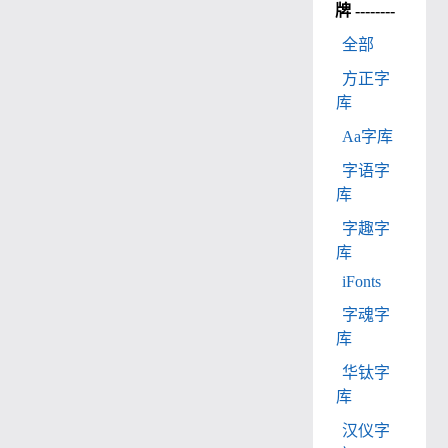
牌 --------
全部
方正字
库
Aa字库
字语字
库
字趣字
库
iFonts
字魂字
库
华钛字
库
汉仪字