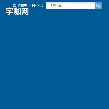
|
购物车
登录
字咖网