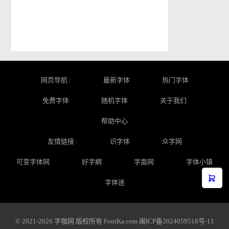
网页导航 :
最新字体
热门字体
免费字体
随机字体
关于我们
帮助中心
友情链接 :
识字体
众字网
可变字体网
好字網
字亩网
字体小镇
字体迷
© 2021-2026 字咖网 版权所有
FontKa.com
闽ICP备2024059518号-11