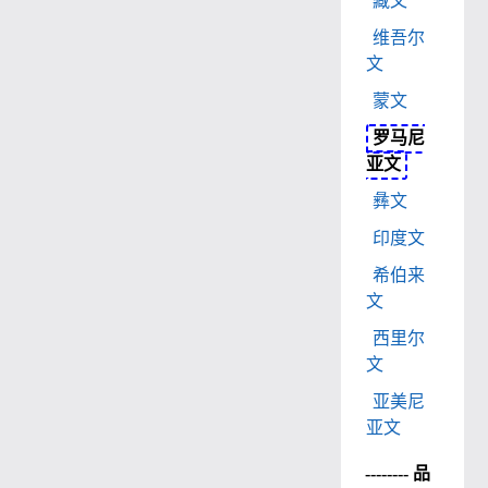
藏文
维吾尔
文
蒙文
罗马尼
亚文
彝文
印度文
希伯来
文
西里尔
文
亚美尼
亚文
-------- 品