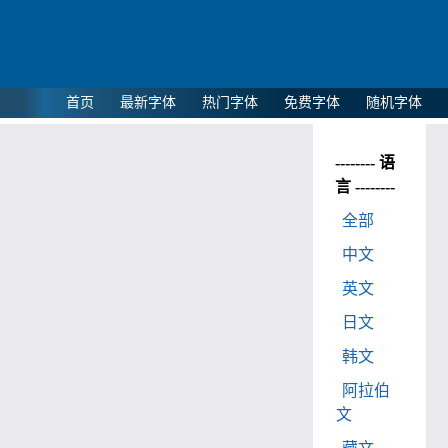
首页
最新字体
热门字体
免费字体
随机字体
-------- 语
言 --------
全部
中文
英文
日文
韩文
阿拉伯
文