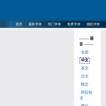
首页
最新字体
热门字体
免费字体
随机字体
-------- 语
言 --------
全部
中文
英文
日文
韩文
阿拉伯
文