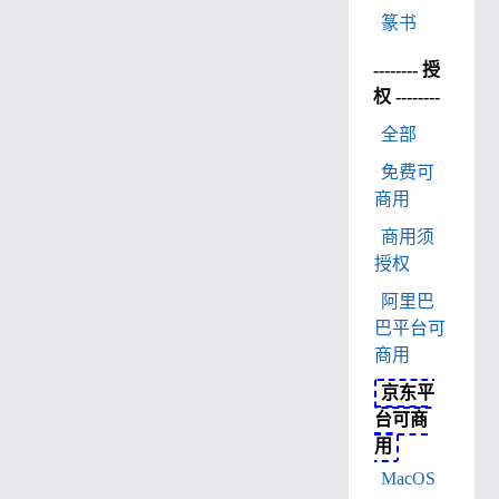
篆书
-------- 授
权 --------
全部
免费可
商用
商用须
授权
阿里巴
巴平台可
商用
京东平
台可商
用
MacOS