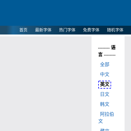
首页
最新字体
热门字体
免费字体
随机字体
-------- 语
言 --------
全部
中文
英文
日文
韩文
阿拉伯
文