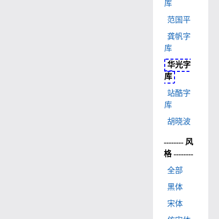
库
范国平
龚帆字
库
华光字
库
站酷字
库
胡晓波
-------- 风
格 --------
全部
黑体
宋体