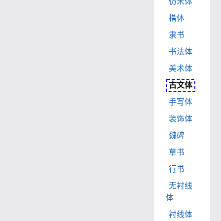
仿宋体
楷体
隶书
书法体
美术体
古文体
手写体
装饰体
魏碑
草书
行书
无衬线
体
衬线体