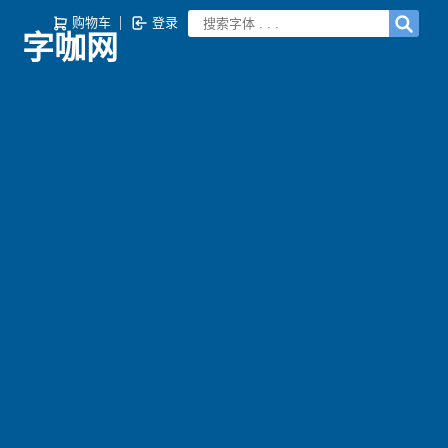
|
购物车
登录
字咖网