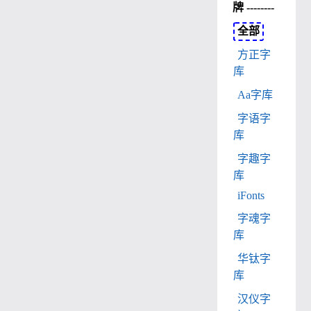
牌 --------
全部
方正字
库
Aa字库
字语字
库
字趣字
库
iFonts
字魂字
库
华钛字
库
汉仪字