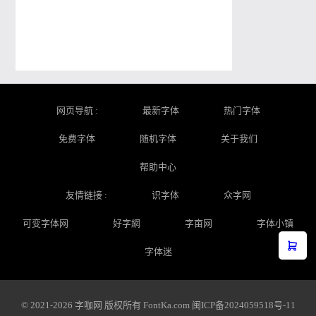
网页导航 :
最新字体
热门字体
免费字体
随机字体
关于我们
帮助中心
友情链接 :
识字体
众字网
可变字体网
好字網
字亩网
字体小镇
字体迷
© 2021-2026 字咖网 版权所有
FontKa.com
闽ICP备2024059518号-11