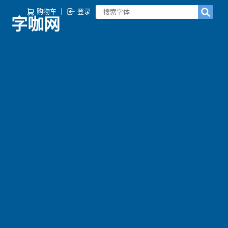
|
购物车
登录
字咖网