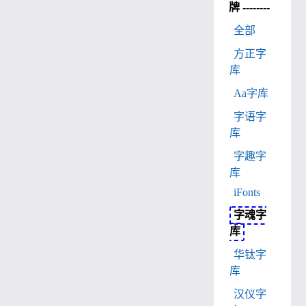
牌 --------
全部
方正字
库
Aa字库
字语字
库
字趣字
库
iFonts
字魂字
库
华钛字
库
汉仪字