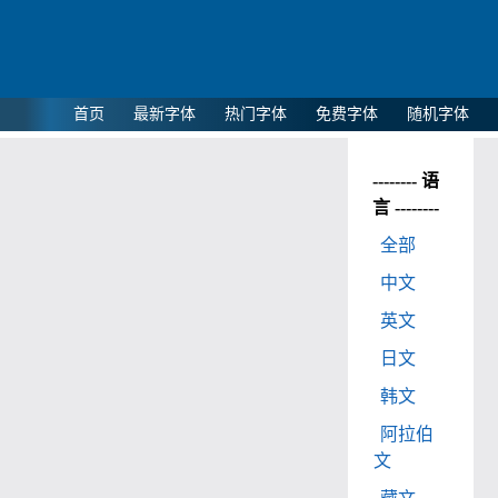
首页
最新字体
热门字体
免费字体
随机字体
-------- 语
言 --------
全部
中文
英文
日文
韩文
阿拉伯
文