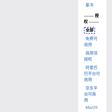
篆书
-------- 授
权 --------
全部
免费可
商用
商用须
授权
阿里巴
巴平台可
商用
京东平
台可商
用
MacOS