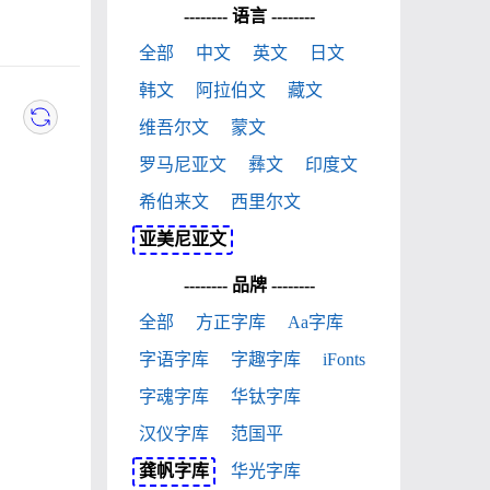
-------- 语言 --------
全部
中文
英文
日文
韩文
阿拉伯文
藏文
维吾尔文
蒙文
罗马尼亚文
彝文
印度文
希伯来文
西里尔文
亚美尼亚文
-------- 品牌 --------
全部
方正字库
Aa字库
字语字库
字趣字库
iFonts
字魂字库
华钛字库
汉仪字库
范国平
龚帆字库
华光字库