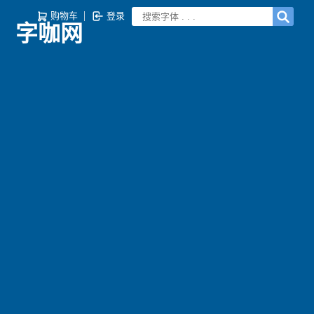
|
购物车
登录
字咖网