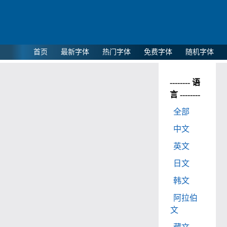
首页
最新字体
热门字体
免费字体
随机字体
-------- 语
言 --------
全部
中文
英文
日文
韩文
阿拉伯
文