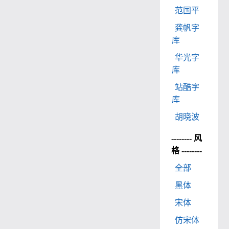
范国平
龚帆字
库
华光字
库
站酷字
库
胡晓波
-------- 风
格 --------
全部
黑体
宋体
仿宋体