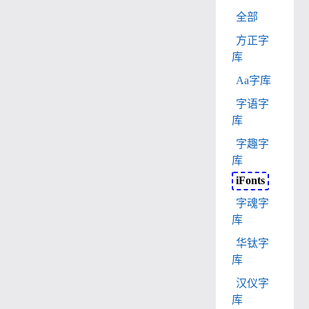
全部
方正字
库
Aa字库
字语字
库
字趣字
库
iFonts
字魂字
库
华钛字
库
汉仪字
库