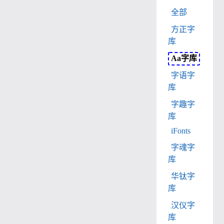
全部
方正字
库
Aa字库
字语字
库
字趣字
库
iFonts
字魂字
库
华钛字
库
汉仪字
库