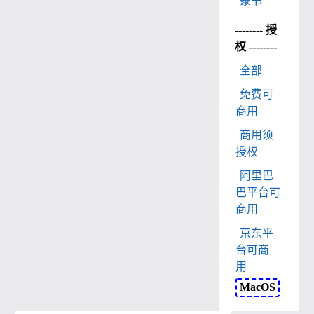
篆书
-------- 授
权 --------
全部
免费可
商用
商用须
授权
阿里巴
巴平台可
商用
京东平
台可商
用
MacOS