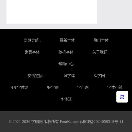
网页导航 :
最新字体
热门字体
免费字体
随机字体
关于我们
帮助中心
友情链接 :
识字体
众字网
可变字体网
好字網
字亩网
字体小镇
字体迷
© 2021-2026 字咖网 版权所有
FontKa.com
闽ICP备2024059518号-11