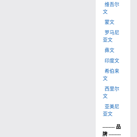
维吾尔
文
蒙文
罗马尼
亚文
彝文
印度文
希伯来
文
西里尔
文
亚美尼
亚文
-------- 品
牌 --------