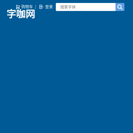
|
购物车
登录
字咖网