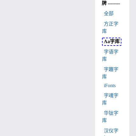
牌 --------
全部
方正字
库
Aa字库
字语字
库
字趣字
库
iFonts
字魂字
库
华钛字
库
汉仪字