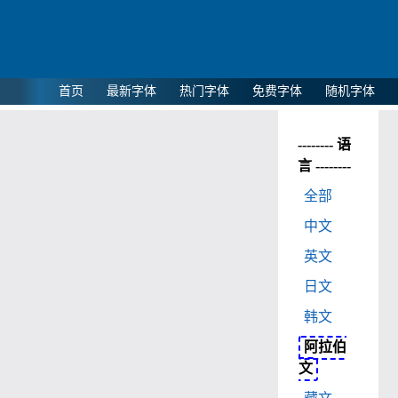
首页
最新字体
热门字体
免费字体
随机字体
-------- 语
言 --------
全部
中文
英文
日文
韩文
阿拉伯
文