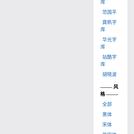
库
范国平
龚帆字
库
华光字
库
站酷字
库
胡晓波
-------- 风
格 --------
全部
黑体
宋体