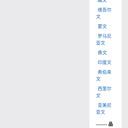
藏文
维吾尔
文
蒙文
罗马尼
亚文
彝文
印度文
希伯来
文
西里尔
文
亚美尼
亚文
-------- 品