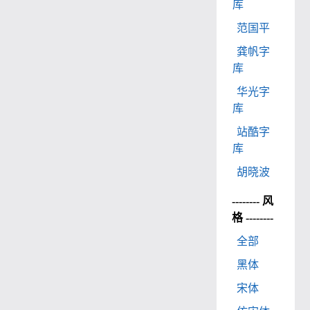
库
范国平
龚帆字
库
华光字
库
站酷字
库
胡晓波
-------- 风
格 --------
全部
黑体
宋体