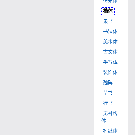
仿宋体
楷体
隶书
书法体
美术体
古文体
手写体
装饰体
魏碑
草书
行书
无衬线
体
衬线体